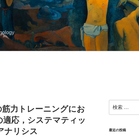
hnology
検
の筋力トレーニングにお
索:
の適応，システマティッ
アナリシス
最近の投稿