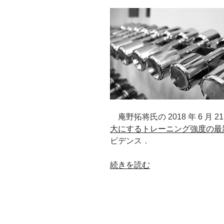
庵野拓将氏の 2018 年 6 月 2
大にするトレーニング強度の最
ビデンス．
“低
続きを読む
強
度
と
高