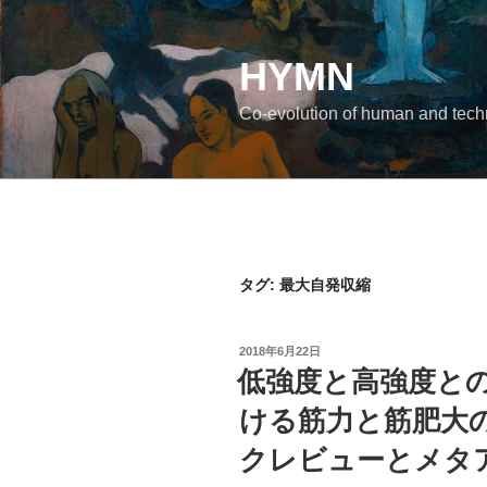
コ
ン
テ
HYMN
ン
Co-evolution of human and tec
ツ
へ
ス
キ
ッ
プ
タグ:
最大自発収縮
投
2018年6月22日
稿
低強度と高強度と
日:
ける筋力と筋肥大
クレビューとメタ