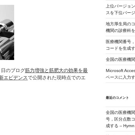
上位バージョンの
スを下位バージョ
地方厚生局の
機関の診療科
医療機関番号
コードを生成
全国の医療機
1 日のブログ
筋力増強と筋肥大の効果を最
Microsoft 
ベースに入力
新エビデンス
で公開された現時点でのエ
最近のコメント
全国の医療機
号，区分点数
成する – Hymn