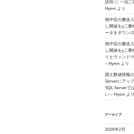
訣別
に
一泊二
Hymn
より
熱中症の搬送
し閾値をχ二乗
ータをダウンロー
熱中症の搬送
し閾値をχ二乗
リとウィンド
– Hymn
より
国土数値情報の
Serverに
SQL Serv
い – Hymn
よ
アーカイブ
2026年2月