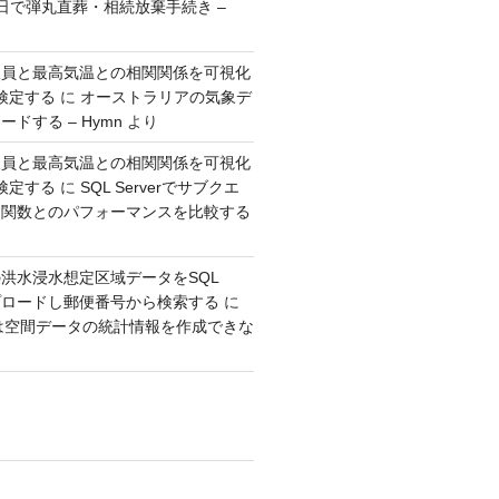
日で弾丸直葬・相続放棄手続き –
人員と最高気温との相関関係を可視化
検定する
に
オーストラリアの気象デ
ドする – Hymn
より
人員と最高気温との相関関係を可視化
検定する
に
SQL Serverでサブクエ
ウ関数とのパフォーマンスを比較する
洪水浸水想定区域データをSQL
アップロードし郵便番号から検索する
に
erでは空間データの統計情報を作成できな
り