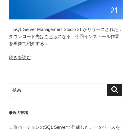
SQL Server Management Studio 21 がリリースされた．
ダウンロード先は
こちら
になる．今回インストール作業
を画像で紹介する．
“SQL
続きを読む
Server
Management
Studio
21
検
検
を
索
索:
イ
ン
最近の投稿
ス
ト
上位バージョンのSQL Serverで作成したデータベースを
ー