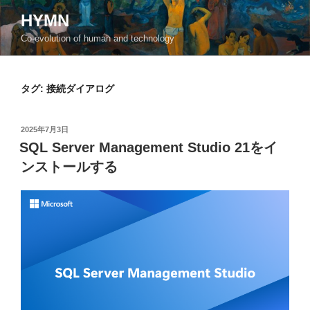
コ
HYMN
ン
Co-evolution of human and technology
テ
ン
ツ
タグ:
接続ダイアログ
へ
ス
キ
投
2025年7月3日
ッ
稿
SQL Server Management Studio 21をイ
日:
プ
ンストールする