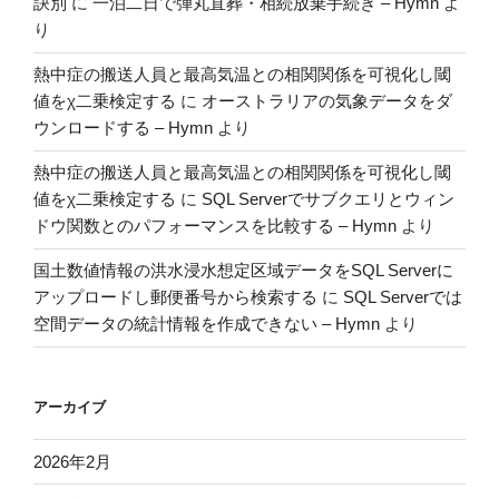
訣別
に
一泊二日で弾丸直葬・相続放棄手続き – Hymn
よ
り
熱中症の搬送人員と最高気温との相関関係を可視化し閾
値をχ二乗検定する
に
オーストラリアの気象データをダ
ウンロードする – Hymn
より
熱中症の搬送人員と最高気温との相関関係を可視化し閾
値をχ二乗検定する
に
SQL Serverでサブクエリとウィン
ドウ関数とのパフォーマンスを比較する – Hymn
より
国土数値情報の洪水浸水想定区域データをSQL Serverに
アップロードし郵便番号から検索する
に
SQL Serverでは
空間データの統計情報を作成できない – Hymn
より
アーカイブ
2026年2月