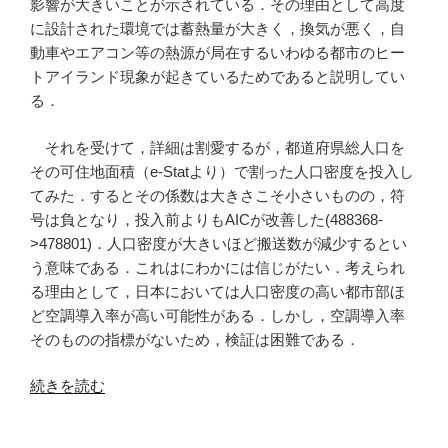
影響が大きいことが示されている．その理由として高度
に設計された環境では蓄熱量が大きく，換気が悪く，自
動車やエアコン等の熱源が局在するいわゆる都市のヒー
トアイランド現象が起きているためであると説明してい
る．
それを受けて，詳細は割愛するが，都道府県総人口を
その可住地面積（e-Statより）で割った人口密度を投入し
てみた．するとその係数は大きさこそ小さいものの，符
号は負となり，投入前よりもAICが改善した(488368-
>478801)．人口密度が大きいほど搬送数が減少するとい
う意味である．これはにわかには信じがたい．考えられ
る理由として，日本においては人口密度の高い都市部ほ
ど空調導入率が高い可能性がある．しかし，空調導入率
そのものの指標がないため，検証は困難である．
“都
続きを読む
道
府