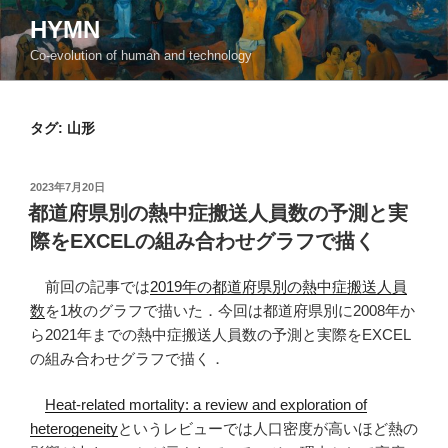
コ
HYMN
ン
Co-evolution of human and technology
テ
ン
ツ
タグ:
山形
へ
ス
キ
投
2023年7月20日
ッ
稿
都道府県別の熱中症搬送人員数の予測と実
日:
プ
際をEXCELの組み合わせグラフで描く
前回の記事では
2019年の都道府県別の熱中症搬送人員
数
を1枚のグラフで描いた．今回は都道府県別に2008年か
ら2021年までの熱中症搬送人員数の予測と実際をEXCEL
の組み合わせグラフで描く．
Heat-related mortality: a review and exploration of
heterogeneity
というレビューでは人口密度が高いほど熱の