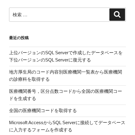
県
別
検
検
の
索
索:
熱
中
最近の投稿
症
搬
上位バージョンのSQL Serverで作成したデータベースを
送
下位バージョンのSQL Serverに復元する
人
員
地方厚生局のコード内容別医療機関一覧表から医療機関
数
の診療科を取得する
の
予
医療機関番号，区分点数コードから全国の医療機関コー
測
ドを生成する
と
全国の医療機関コードを取得する
実
際
Microsoft AccessからSQL Serverに接続してデータベース
を
に入力するフォームを作成する
EXCEL