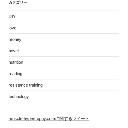
カテゴリー
DIY
love
money
novel
nutrition
reading
resistance training
technology
muscle-hypertrophy.comに関するツイート