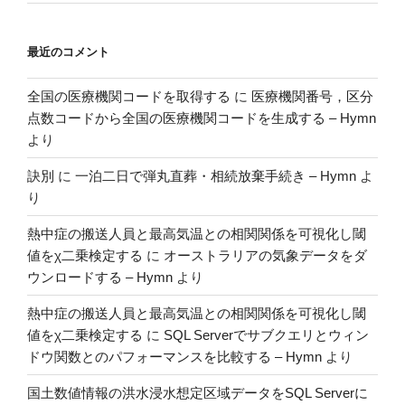
の
組
最近のコメント
み
合
全国の医療機関コードを取得する
に
医療機関番号，区分
わ
点数コードから全国の医療機関コードを生成する – Hymn
せ
より
グ
ラ
訣別
に
一泊二日で弾丸直葬・相続放棄手続き – Hymn
よ
フ
り
で
描
熱中症の搬送人員と最高気温との相関関係を可視化し閾
く”
値をχ二乗検定する
に
オーストラリアの気象データをダ
の
ウンロードする – Hymn
より
熱中症の搬送人員と最高気温との相関関係を可視化し閾
値をχ二乗検定する
に
SQL Serverでサブクエリとウィン
ドウ関数とのパフォーマンスを比較する – Hymn
より
国土数値情報の洪水浸水想定区域データをSQL Serverに