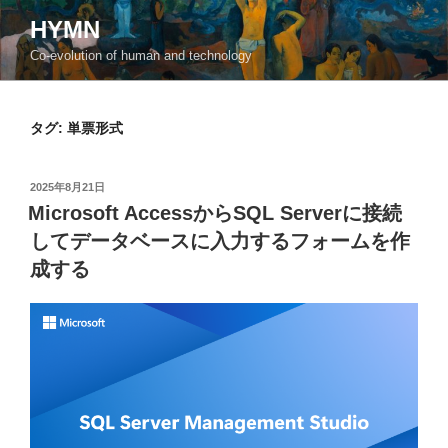
コ
HYMN
ン
Co-evolution of human and technology
テ
ン
ツ
タグ:
単票形式
へ
ス
キ
投
2025年8月21日
ッ
稿
Microsoft AccessからSQL Serverに接続
日:
プ
してデータベースに入力するフォームを作
成する