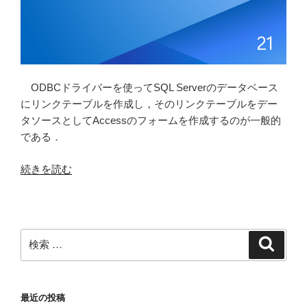
ODBCドライバーを使ってSQL Serverのデータベース
にリンクテーブルを作成し，そのリンクテーブルをデー
タソースとしてAccessのフォームを作成するのが一般的
である．
“Microsoft
続きを読む
Access
か
ら
SQL
検
検
Server
索
索:
に
接
最近の投稿
続