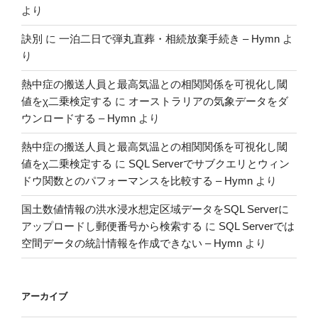
より
成
す
訣別
に
一泊二日で弾丸直葬・相続放棄手続き – Hymn
よ
る”
り
の
熱中症の搬送人員と最高気温との相関関係を可視化し閾
値をχ二乗検定する
に
オーストラリアの気象データをダ
ウンロードする – Hymn
より
熱中症の搬送人員と最高気温との相関関係を可視化し閾
値をχ二乗検定する
に
SQL Serverでサブクエリとウィン
ドウ関数とのパフォーマンスを比較する – Hymn
より
国土数値情報の洪水浸水想定区域データをSQL Serverに
アップロードし郵便番号から検索する
に
SQL Serverでは
空間データの統計情報を作成できない – Hymn
より
アーカイブ