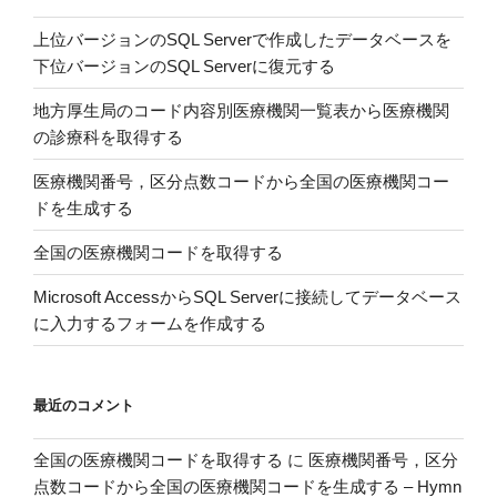
し
上位バージョンのSQL Serverで作成したデータベースを
て
下位バージョンのSQL Serverに復元する
デ
ー
地方厚生局のコード内容別医療機関一覧表から医療機関
タ
の診療科を取得する
ベ
ー
医療機関番号，区分点数コードから全国の医療機関コー
ス
ドを生成する
に
全国の医療機関コードを取得する
入
力
Microsoft AccessからSQL Serverに接続してデータベース
す
に入力するフォームを作成する
る
フ
ォ
最近のコメント
ー
ム
全国の医療機関コードを取得する
に
医療機関番号，区分
を
点数コードから全国の医療機関コードを生成する – Hymn
作