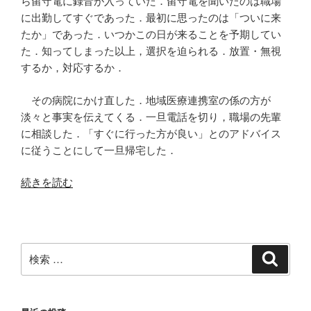
ら留守電に録音が入っていた．留守電を聞いたのは職場
に出勤してすぐであった．最初に思ったのは「ついに来
たか」であった．いつかこの日が来ることを予期してい
た．知ってしまった以上，選択を迫られる．放置・無視
するか，対応するか．
その病院にかけ直した．地域医療連携室の係の方が
淡々と事実を伝えてくる．一旦電話を切り，職場の先輩
に相談した．「すぐに行った方が良い」とのアドバイス
に従うことにして一旦帰宅した．
“一
続きを読む
泊
二
日
で
検
検
弾
索
索:
丸
直