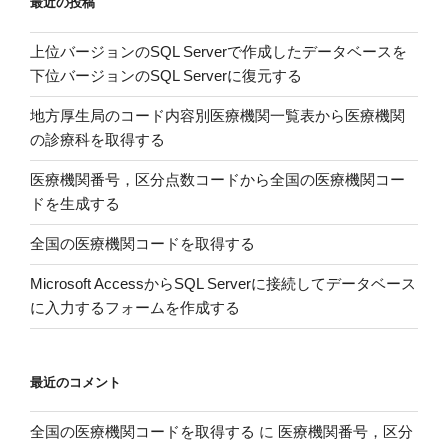
最近の投稿
葬・
相
上位バージョンのSQL Serverで作成したデータベースを
続
下位バージョンのSQL Serverに復元する
放
棄
地方厚生局のコード内容別医療機関一覧表から医療機関
手
の診療科を取得する
続
き”
医療機関番号，区分点数コードから全国の医療機関コー
の
ドを生成する
全国の医療機関コードを取得する
Microsoft AccessからSQL Serverに接続してデータベース
に入力するフォームを作成する
最近のコメント
全国の医療機関コードを取得する
に
医療機関番号，区分