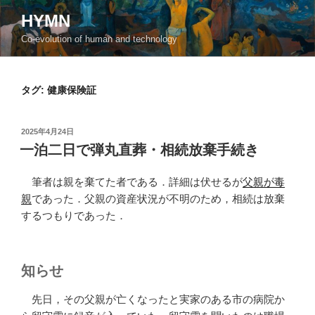
コ
HYMN
ン
Co-evolution of human and technology
テ
ン
ツ
タグ:
健康保険証
へ
ス
キ
投
2025年4月24日
ッ
稿
一泊二日で弾丸直葬・相続放棄手続き
日:
プ
筆者は親を棄てた者である．詳細は伏せるが
父親が毒
親
であった．父親の資産状況が不明のため，相続は放棄
するつもりであった．
知らせ
先日，その父親が亡くなったと実家のある市の病院か