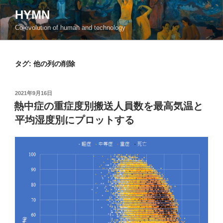
コ
HYMN
ン
Co-evolution of human and technology
テ
ン
ツ
タグ:
他の列の削除
へ
ス
キ
投
2021年9月16日
ッ
稿
熱中症の重症度別搬送人員数を最高気温と
日:
プ
平均湿度別にプロットする