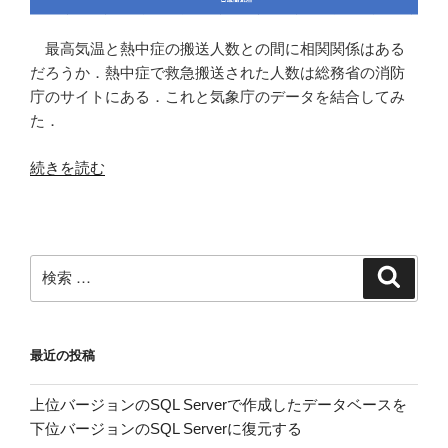
別
に
最高気温と熱中症の搬送人数との間に相関関係はある
プ
だろうか．熱中症で救急搬送された人数は総務省の消防
ロ
庁のサイトにある．これと気象庁のデータを結合してみ
ッ
た．
ト
す
“熱
続きを読む
る”
中
の
症
の
搬
検
検
送
索
索:
人
員
最近の投稿
と
最
上位バージョンのSQL Serverで作成したデータベースを
高
下位バージョンのSQL Serverに復元する
気