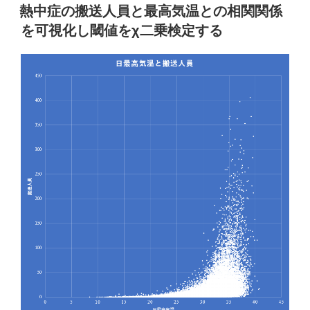
稿
重
熱中症の搬送人員と最高気温との相関関係
日:
症
を可視化し閾値をχ二乗検定する
度
別
搬
送
人
員
数
を
最
高
気
温
と
平
均
湿
度