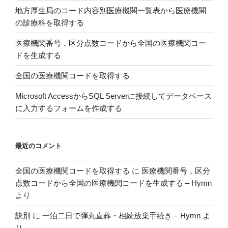
温
地方厚生局のコード内容別医療機関一覧表から医療機関
と
の診療科を取得する
の
相
医療機関番号，区分点数コードから全国の医療機関コー
関
ドを生成する
関
全国の医療機関コードを取得する
係
を
Microsoft AccessからSQL Serverに接続してデータベース
可
に入力するフォームを作成する
視
化
し
最近のコメント
閾
値
全国の医療機関コードを取得する
に
医療機関番号，区分
を
点数コードから全国の医療機関コードを生成する – Hymn
χ
より
二
乗
訣別
に
一泊二日で弾丸直葬・相続放棄手続き – Hymn
よ
検
り