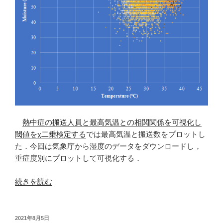
熱中症の搬送人員と最高気温との相関関係を可視化し
閾値をχ二乗検定する
では最高気温と搬送数をプロットし
た．今回は気象庁から湿度のデータをダウンロードし，
重症度別にプロットして可視化する．
“熱
続きを読む
中
症
の
投
2021年8月5日