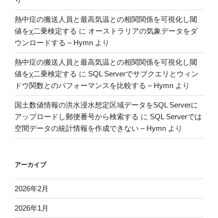
定
す
熱中症の搬送人員と最高気温との相関関係を可視化し閾
る”
値をχ二乗検定する
に
オーストラリアの気象データをダ
の
ウンロードする – Hymn
より
熱中症の搬送人員と最高気温との相関関係を可視化し閾
値をχ二乗検定する
に
SQL Serverでサブクエリとウィン
ドウ関数とのパフォーマンスを比較する – Hymn
より
国土数値情報の洪水浸水想定区域データをSQL Serverに
アップロードし郵便番号から検索する
に
SQL Serverでは
空間データの統計情報を作成できない – Hymn
より
アーカイブ
2026年2月
2026年1月