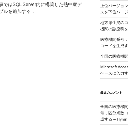
はSQL Server内に構築した熱中症デ
上位バージョンの
ブルを追加する．
スを下位バージョ
地方厚生局の
機関の診療科
医療機関番号
コードを生成
全国の医療機
Microsoft 
ベースに入力
最近のコメント
全国の医療機
号，区分点数
成する – Hymn