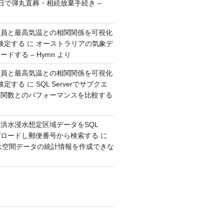
日で弾丸直葬・相続放棄手続き –
人員と最高気温との相関関係を可視化
検定する
に
オーストラリアの気象デ
ドする – Hymn
より
人員と最高気温との相関関係を可視化
検定する
に
SQL Serverでサブクエ
ウ関数とのパフォーマンスを比較する
洪水浸水想定区域データをSQL
アップロードし郵便番号から検索する
に
erでは空間データの統計情報を作成できな
り