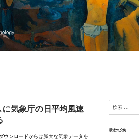
hnology
検
スに気象庁の日平均風速
索:
る
最近の投稿
ダウンロード
からは膨大な気象データを