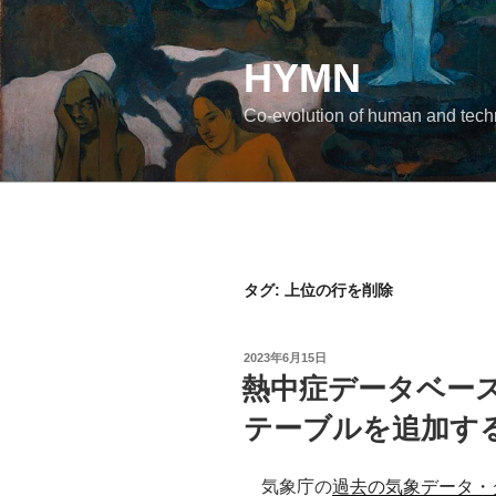
コ
ン
テ
HYMN
ン
Co-evolution of human and tec
ツ
へ
ス
キ
ッ
プ
タグ:
上位の行を削除
投
2023年6月15日
稿
熱中症データベー
日:
テーブルを追加す
気象庁の
過去の気象データ・