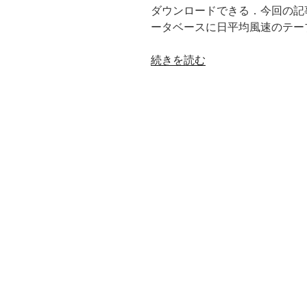
ダウンロードできる．今回の記事で
ータベースに日平均風速のテー
“熱
続きを読む
中
症
デ
ー
タ
ベ
ー
ス
に
気
象
庁
の
日
平