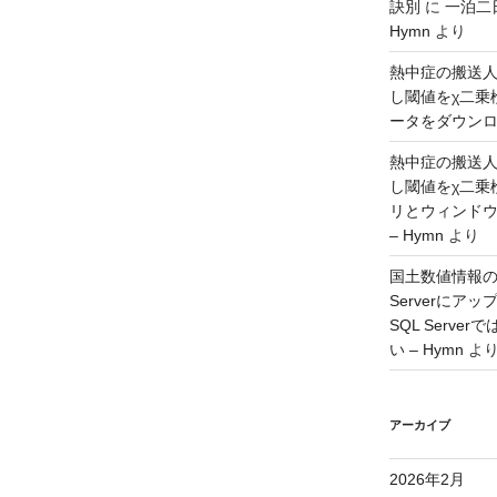
訣別
に
一泊二
Hymn
より
熱中症の搬送
し閾値をχ二乗
ータをダウンロー
熱中症の搬送
し閾値をχ二乗
リとウィンド
– Hymn
より
国土数値情報の
Serverに
SQL Serv
い – Hymn
よ
アーカイブ
2026年2月