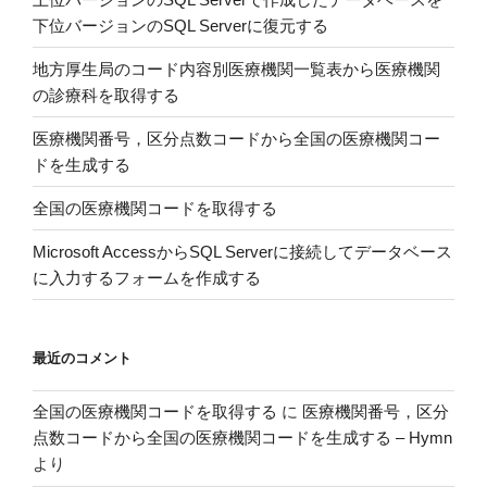
モ
下位バージョンのSQL Serverに復元する
デ
ル
地方厚生局のコード内容別医療機関一覧表から医療機関
を
の診療科を取得する
表
現
医療機関番号，区分点数コードから全国の医療機関コー
す
ドを生成する
る”
全国の医療機関コードを取得する
の
Microsoft AccessからSQL Serverに接続してデータベース
に入力するフォームを作成する
最近のコメント
全国の医療機関コードを取得する
に
医療機関番号，区分
点数コードから全国の医療機関コードを生成する – Hymn
より