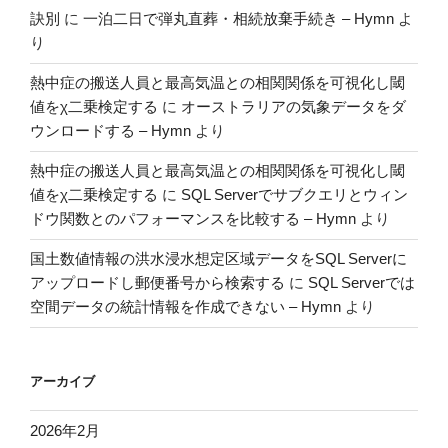
訣別
に
一泊二日で弾丸直葬・相続放棄手続き – Hymn
よ
り
熱中症の搬送人員と最高気温との相関関係を可視化し閾
値をχ二乗検定する
に
オーストラリアの気象データをダ
ウンロードする – Hymn
より
熱中症の搬送人員と最高気温との相関関係を可視化し閾
値をχ二乗検定する
に
SQL Serverでサブクエリとウィン
ドウ関数とのパフォーマンスを比較する – Hymn
より
国土数値情報の洪水浸水想定区域データをSQL Serverに
アップロードし郵便番号から検索する
に
SQL Serverでは
空間データの統計情報を作成できない – Hymn
より
アーカイブ
2026年2月