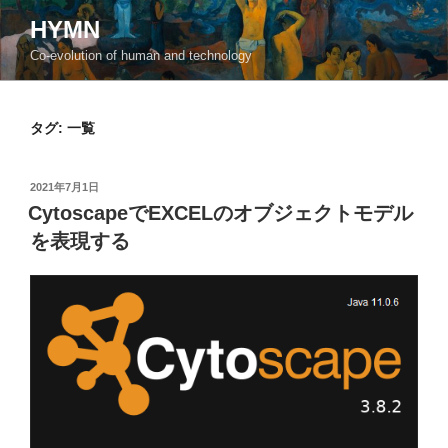
コ
HYMN
ン
Co-evolution of human and technology
テ
ン
ツ
タグ:
一覧
へ
ス
キ
投
2021年7月1日
ッ
稿
CytoscapeでEXCELのオブジェクトモデル
日:
プ
を表現する