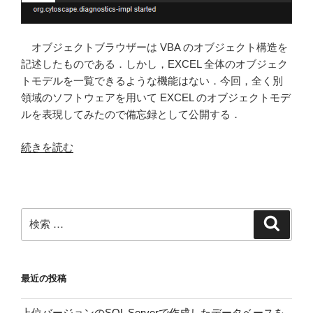
オブジェクトブラウザーは VBA のオブジェクト構造を
記述したものである．しかし，EXCEL 全体のオブジェク
トモデルを一覧できるような機能はない．今回，全く別
領域のソフトウェアを用いて EXCEL のオブジェクトモデ
ルを表現してみたので備忘録として公開する．
“Cytoscape
続きを読む
で
EXCEL
の
オ
検
検
ブ
索
索:
ジ
ェ
最近の投稿
ク
ト
上位バージョンのSQL Serverで作成したデータベースを