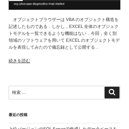
オブジェクトブラウザーは VBA のオブジェクト構造を
記述したものである．しかし，EXCEL 全体のオブジェク
トモデルを一覧できるような機能はない．今回，全く別
領域のソフトウェアを用いて EXCEL のオブジェクトモデ
ルを表現してみたので備忘録として公開する．
“Cytoscape
続きを読む
で
EXCEL
の
オ
検
検
ブ
索
索:
ジ
ェ
最近の投稿
ク
ト
上位バージョンのSQL Serverで作成したデータベースを