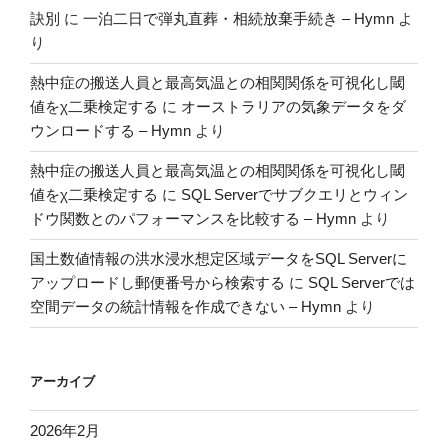
訣別
に
一泊二日で弾丸直葬・相続放棄手続き – Hymn
よ
り
熱中症の搬送人員と最高気温との相関関係を可視化し閾
値をχ二乗検定する
に
オーストラリアの気象データをダ
ウンロードする – Hymn
より
熱中症の搬送人員と最高気温との相関関係を可視化し閾
値をχ二乗検定する
に
SQL Serverでサブクエリとウィン
ドウ関数とのパフォーマンスを比較する – Hymn
より
国土数値情報の洪水浸水想定区域データをSQL Serverに
アップロードし郵便番号から検索する
に
SQL Serverでは
空間データの統計情報を作成できない – Hymn
より
アーカイブ
2026年2月