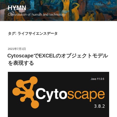
コ
HYMN
ン
Co-evolution of human and technology
テ
ン
ツ
タグ:
ライフサイエンスデータ
へ
ス
キ
投
2021年7月1日
ッ
稿
CytoscapeでEXCELのオブジェクトモデル
日:
プ
を表現する