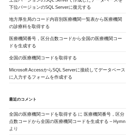
モ
下位バージョンのSQL Serverに復元する
デ
ル
地方厚生局のコード内容別医療機関一覧表から医療機関
を
の診療科を取得する
表
現
医療機関番号，区分点数コードから全国の医療機関コー
す
ドを生成する
る”
全国の医療機関コードを取得する
の
Microsoft AccessからSQL Serverに接続してデータベース
に入力するフォームを作成する
最近のコメント
全国の医療機関コードを取得する
に
医療機関番号，区分
点数コードから全国の医療機関コードを生成する – Hymn
より