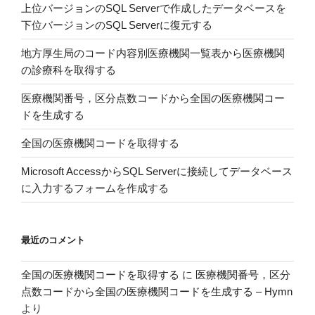
上位バージョンのSQL Serverで作成したデータベースを
で
下位バージョンのSQL Serverに復元する
作
成
地方厚生局のコード内容別医療機関一覧表から医療機関
し
の診療科を取得する
た
デ
医療機関番号，区分点数コードから全国の医療機関コー
ー
ドを生成する
タ
全国の医療機関コードを取得する
ベ
ー
Microsoft AccessからSQL Serverに接続してデータベース
ス
に入力するフォームを作成する
を
下
位
最近のコメント
バ
ー
全国の医療機関コードを取得する
に
医療機関番号，区分
ジ
点数コードから全国の医療機関コードを生成する – Hymn
ョ
より
ン