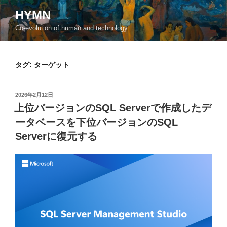
コ
HYMN
ン
Co-evolution of human and technology
テ
ン
ツ
タグ:
ターゲット
へ
ス
キ
投
2026年2月12日
ッ
稿
上位バージョンのSQL Serverで作成したデ
日:
プ
ータベースを下位バージョンのSQL
Serverに復元する