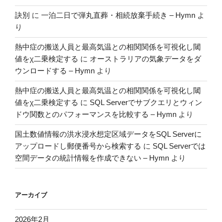
の
訣別
に
一泊二日で弾丸直葬・相続放棄手続き – Hymn
よ
SQL
り
Server
に
熱中症の搬送人員と最高気温との相関関係を可視化し閾
復
値をχ二乗検定する
に
オーストラリアの気象データをダ
元
ウンロードする – Hymn
より
す
熱中症の搬送人員と最高気温との相関関係を可視化し閾
る”
値をχ二乗検定する
に
SQL Serverでサブクエリとウィン
の
ドウ関数とのパフォーマンスを比較する – Hymn
より
国土数値情報の洪水浸水想定区域データをSQL Serverに
アップロードし郵便番号から検索する
に
SQL Serverでは
空間データの統計情報を作成できない – Hymn
より
アーカイブ
2026年2月