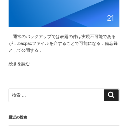
通常のバックアップでは表題の件は実現不可能である
が，.bacpacファイルを介することで可能になる．備忘録
として公開する．
“上
続きを読む
位
バ
ー
ジ
検
検
ョ
索
索:
ン
の
最近の投稿
SQL
Server