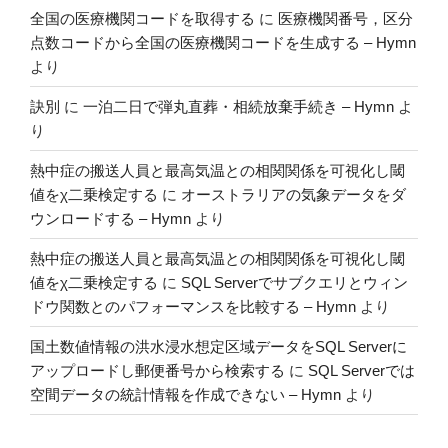
筋
全国の医療機関コードを取得する
に
医療機関番号，区分
断
点数コードから全国の医療機関コードを生成する – Hymn
面
より
積
に
訣別
に
一泊二日で弾丸直葬・相続放棄手続き – Hymn
よ
ど
り
う
影
熱中症の搬送人員と最高気温との相関関係を可視化し閾
響
値をχ二乗検定する
に
オーストラリアの気象データをダ
す
ウンロードする – Hymn
より
る
熱中症の搬送人員と最高気温との相関関係を可視化し閾
か”
値をχ二乗検定する
に
SQL Serverでサブクエリとウィン
の
ドウ関数とのパフォーマンスを比較する – Hymn
より
国土数値情報の洪水浸水想定区域データをSQL Serverに
アップロードし郵便番号から検索する
に
SQL Serverでは
空間データの統計情報を作成できない – Hymn
より