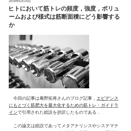
投
2018年6月14日
稿
る
ヒトにおいて筋トレの頻度，強度，ボリュ
日:
EXCEL
ームおよび様式は筋断面積にどう影響する
の
か
グ
ラ
フ
の
デ
ー
タ
系
列”
の
今回の記事は庵野拓将さんのブログ記事，
エビデンス
にもとづく筋肥大を最大化するための筋トレ・ガイドラ
イン
で引用された総説を抄訳したものである．
この論文は総説であってメタアナリシスやシステマテ