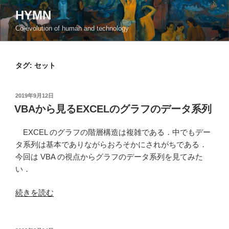
コ
HYMN
ン
Co-evolution of human and technology
テ
ン
ツ
タグ:
セット
へ
ス
キ
投
2019年9月12日
ッ
稿
VBAから見るEXCELのグラフのデータ系列
日:
プ
EXCEL のグラフの階層構造は複雑である．中でもデー
タ系列は基本でありながらおろそかにされがちである．
今回は VBA の視点からグラフのデータ系列を見てみた
い．
“VBA
続きを読む
か
ら
見