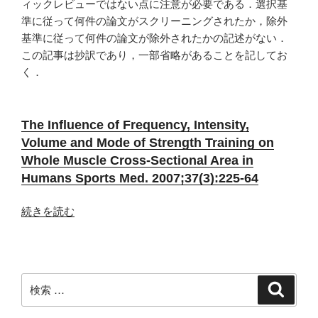
ィックレビューではない点に注意が必要である．選択基
準に従って何件の論文がスクリーニングされたか，除外
基準に従って何件の論文が除外されたかの記述がない．
この記事は抄訳であり，一部省略があることを記してお
く．
The Influence of Frequency, Intensity,
Volume and Mode of Strength Training on
Whole Muscle Cross-Sectional Area in
Humans Sports Med. 2007;37(3):225-64
“ヒ
続きを読む
ト
に
お
い
検
検
て
索
索:
筋