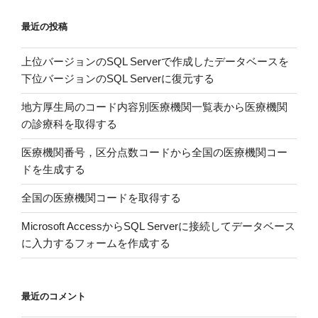
ト
最近の投稿
レ
の
上位バージョンのSQL Serverで作成したデータベースを
頻
下位バージョンのSQL Serverに復元する
度，
強
地方厚生局のコード内容別医療機関一覧表から医療機関
度，
の診療科を取得する
ボ
リ
医療機関番号，区分点数コードから全国の医療機関コー
ュ
ドを生成する
ー
全国の医療機関コードを取得する
ム
お
Microsoft AccessからSQL Serverに接続してデータベース
よ
に入力するフォームを作成する
び
様
式
最近のコメント
は