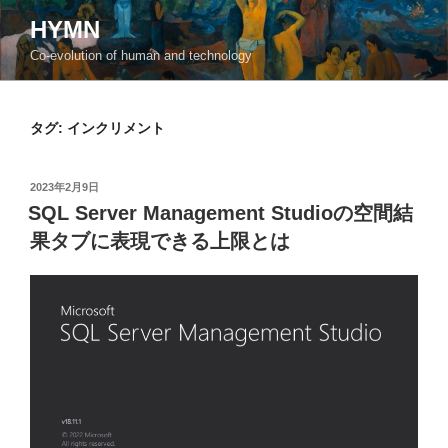
コ
HYMN
ン
Co-evolution of human and technology
テ
ン
ツ
タグ:
インクリメント
へ
ス
キ
投
2023年2月9日
ッ
稿
SQL Server Management Studioの空間結
日:
プ
果タブに表現できる上限とは