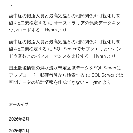
り
熱中症の搬送人員と最高気温との相関関係を可視化し閾
値をχ二乗検定する
に
オーストラリアの気象データをダ
ウンロードする – Hymn
より
熱中症の搬送人員と最高気温との相関関係を可視化し閾
値をχ二乗検定する
に
SQL Serverでサブクエリとウィン
ドウ関数とのパフォーマンスを比較する – Hymn
より
国土数値情報の洪水浸水想定区域データをSQL Serverに
アップロードし郵便番号から検索する
に
SQL Serverでは
空間データの統計情報を作成できない – Hymn
より
アーカイブ
2026年2月
2026年1月