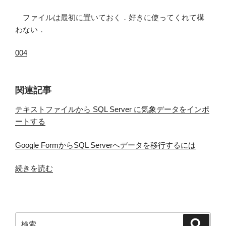
ファイルは最初に置いておく．好きに使ってくれて構
わない．
004
関連記事
テキストファイルから SQL Server に気象データをインポ
ートする
Google FormからSQL Serverへデータを移行するには
“気
続きを読む
象
庁
の
サ
検
検