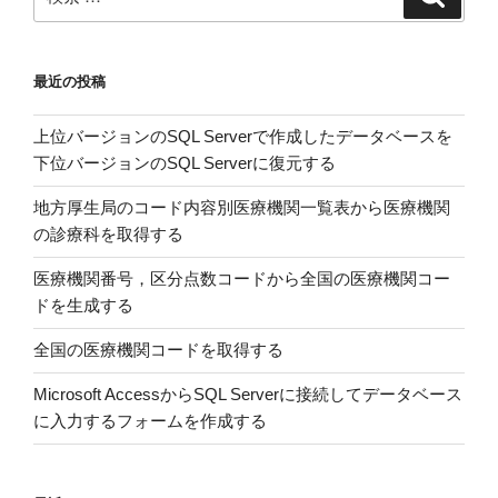
ク
索
索:
ラ
開
最近の投稿
花
日
上位バージョンのSQL Serverで作成したデータベースを
の
下位バージョンのSQL Serverに復元する
テ
キ
地方厚生局のコード内容別医療機関一覧表から医療機関
ス
の診療科を取得する
ト
フ
医療機関番号，区分点数コードから全国の医療機関コー
ァ
ドを生成する
イ
全国の医療機関コードを取得する
ル”
の
Microsoft AccessからSQL Serverに接続してデータベース
に入力するフォームを作成する