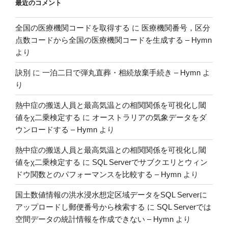
最近のコメント
全国の医療機関コードを取得する
に
医療機関番号，区分
点数コードから全国の医療機関コードを生成する – Hymn
より
訣別
に
一泊二日で弾丸直葬・相続放棄手続き – Hymn
よ
り
熱中症の搬送人員と最高気温との相関関係を可視化し閾
値をχ二乗検定する
に
オーストラリアの気象データをダ
ウンロードする – Hymn
より
熱中症の搬送人員と最高気温との相関関係を可視化し閾
値をχ二乗検定する
に
SQL Serverでサブクエリとウィン
ドウ関数とのパフォーマンスを比較する – Hymn
より
国土数値情報の洪水浸水想定区域データをSQL Serverに
アップロードし郵便番号から検索する
に
SQL Serverでは
空間データの統計情報を作成できない – Hymn
より