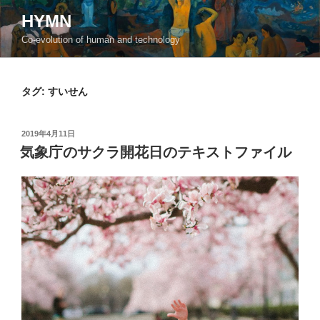
コ
HYMN
ン
Co-evolution of human and technology
テ
ン
ツ
タグ:
すいせん
へ
ス
キ
投
2019年4月11日
ッ
稿
気象庁のサクラ開花日のテキストファイル
日:
プ