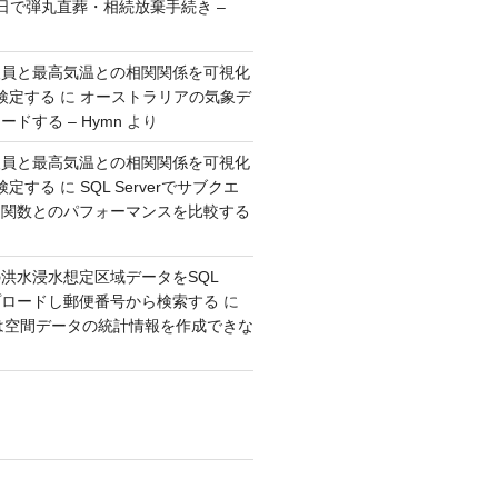
日で弾丸直葬・相続放棄手続き –
人員と最高気温との相関関係を可視化
検定する
に
オーストラリアの気象デ
ドする – Hymn
より
人員と最高気温との相関関係を可視化
検定する
に
SQL Serverでサブクエ
ウ関数とのパフォーマンスを比較する
洪水浸水想定区域データをSQL
アップロードし郵便番号から検索する
に
erでは空間データの統計情報を作成できな
り