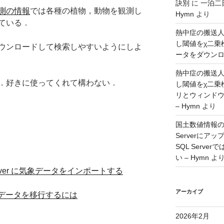
訣別
に
一泊二
測の情報
では各種の植物，動物を観測し
Hymn
より
ている．
熱中症の搬送
し閾値をχ二乗
ウンロードして検索しやすいようにしよ
ータをダウンロー
熱中症の搬送
．好きに使ってくれて構わない．
し閾値をχ二乗
リとウィンド
– Hymn
より
国土数値情報の
Serverに
SQL Serv
い – Hymn
よ
rver に気象データをインポートする
アーカイブ
verへデータを移行するには
2026年2月