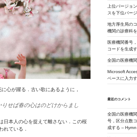
上位バージョンの
スを下位バージョ
地方厚生局の
機関の診療科
医療機関番号
コードを生成
全国の医療機
Microsoft 
ベースに入力
花に心が躍る．古い歌にあるように，
最近のコメント
かりせば春の心はのどけからまし
全国の医療機
号，区分点数
は日本人の心を捉えて離さない．この桜
成する – Hymn
われている．