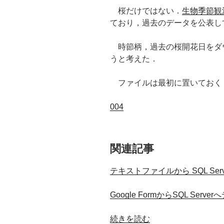
桜だけではない．
生物季節観
ており，過去のデータを公表し
時節柄，過去の桜開花日をダ
うと考えた．
ファイルは最初に置いておく
004
関連記事
テキストファイルから SQL Se
Google FormからSQL Ser
“気
続きを読む