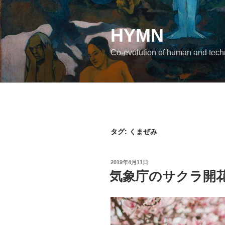
コ
ン
テ
HYMN
ン
Co-evolution of human and tec
ツ
へ
ス
キ
ッ
プ
タグ:
くまぜみ
投
2019年4月11日
稿
気象庁のサクラ開
日: