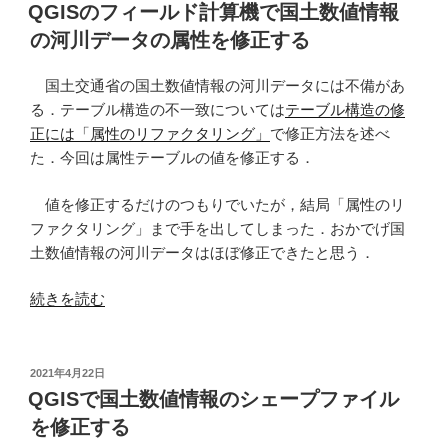
ロ
稿
Server
QGISのフィールド計算機で国土数値情報
日:
ー
へ
の河川データの属性を修正する
ド
デ
か
ー
国土交通省の国土数値情報の河川データには不備があ
ら
タ
る．テーブル構造の不一致については
テーブル構造の修
小
を
正には「属性のリファクタリング」
で修正方法を述べ
地
ア
た．今回は属性テーブルの値を修正する．
域
ッ
の
プ
値を修正するだけのつもりでいたが，結局「属性のリ
境
ロ
ファクタリング」まで手を出してしまった．おかでげ国
界
ー
土数値情報の河川データはほぼ修正できたと思う．
デ
ド
ー
す
“QGIS
続きを読む
タ
る
の
を
際
フ
ダ
の
ィ
投
2021年4月22日
ウ
勘
稿
ー
QGISで国土数値情報のシェープファイル
日:
ン
所”
ル
を修正する
ロ
の
ド