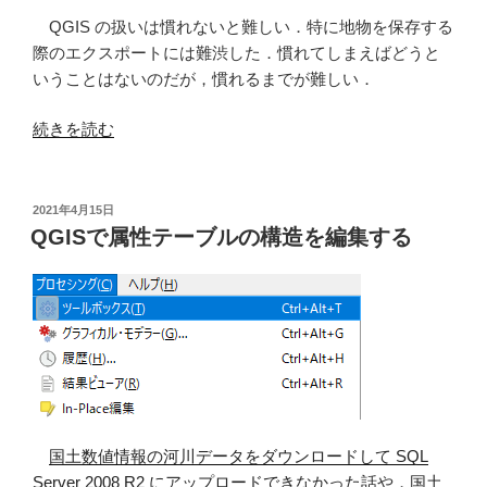
ー
計
QGIS の扱いは慣れないと難しい．特に地物を保存する
ド
算
際のエクスポートには難渋した．慣れてしまえばどうと
し，
機
いうことはないのだが，慣れるまでが難しい．
人
で
口
国
“QGIS
続きを読む
密
土
で
度
数
国
を
値
土
投
2021年4月15日
QGIS
情
稿
数
QGISで属性テーブルの構造を編集する
で
日:
報
値
表
の
情
現
河
報
す
川
の
る”
デ
シ
の
ー
ェ
タ
ー
の
プ
国土数値情報の河川データをダウンロードして SQL
属
フ
Server 2008 R2 にアップロードできなかった話
や，
国土