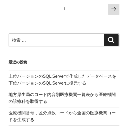
の
デ
投
次
ページ
1
ー
の
稿
タ
ペ
の
を
ー
ペ
Power
ジ
検
Query
検
ー
索
索:
で
ジ
処
送
理
最近の投稿
り
し
て
上位バージョンのSQL Serverで作成したデータベースを
EXCEL
下位バージョンのSQL Serverに復元する
が
オ
地方厚生局のコード内容別医療機関一覧表から医療機関
ー
の診療科を取得する
バ
医療機関番号，区分点数コードから全国の医療機関コー
ー
ドを生成する
フ
ロ