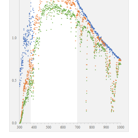
光
ス
ペ
ク
ト
ル
デ
ー
タ
を
ピ
ボ
ッ
ト
グ
ラ
フ
で
表