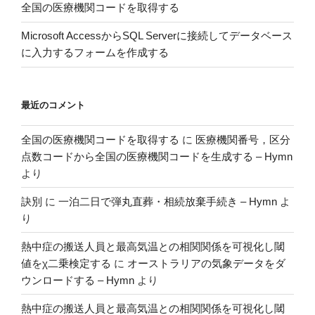
全国の医療機関コードを取得する
ー
し
Microsoft AccessからSQL Serverに接続してデータベース
た
に入力するフォームを作成する
話”
の
最近のコメント
全国の医療機関コードを取得する
に
医療機関番号，区分
点数コードから全国の医療機関コードを生成する – Hymn
より
訣別
に
一泊二日で弾丸直葬・相続放棄手続き – Hymn
よ
り
熱中症の搬送人員と最高気温との相関関係を可視化し閾
値をχ二乗検定する
に
オーストラリアの気象データをダ
ウンロードする – Hymn
より
熱中症の搬送人員と最高気温との相関関係を可視化し閾