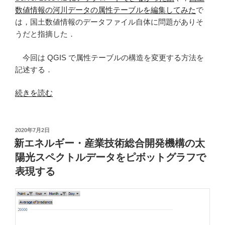
性
ァ
数値情報の河川データの属性テーブルを編集してみた
で
を
イ
は，国土数値情報のデータファイル自体に問題がありそ
修
ル
うだと指摘した．
正
を
す
修
今回は QGIS で属性テーブルの構造を変更する方法を
る”
正
記述する．
の
す
る”
“QGIS
続きを読む
の
で
属
性
投
2020年7月2日
稿
テ
新エネルギー・産業技術総合開発機構の太
日:
ー
陽光スペクトルデータをピボットグラフで
ブ
表現する
ル
の
構
造
を