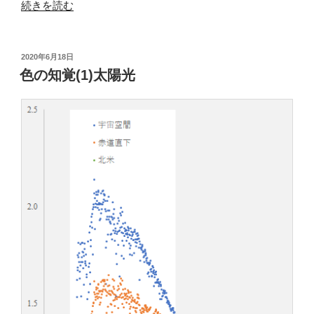
“新
続きを読む
エ
ネ
ル
投
2020年6月18日
稿
ギ
色の知覚(1)太陽光
日:
ー・
産
業
技
術
総
合
開
発
機
構
の
太
陽