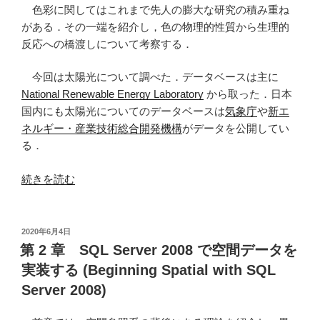
色彩に関してはこれまで先人の膨大な研究の積み重ね
現
がある．その一端を紹介し，色の物理的性質から生理的
す
反応への橋渡しについて考察する．
る”
の
今回は太陽光について調べた．データベースは主に
National Renewable Energy Laboratory
から取った．日本
国内にも太陽光についてのデータベースは
気象庁
や
新エ
ネルギー・産業技術総合開発機構
がデータを公開してい
る．
“色
続きを読む
の
知
覚
投
2020年6月4日
稿
(1)
第 2 章 SQL Server 2008 で空間データを
日:
太
実装する (Beginning Spatial with SQL
陽
Server 2008)
光”
の