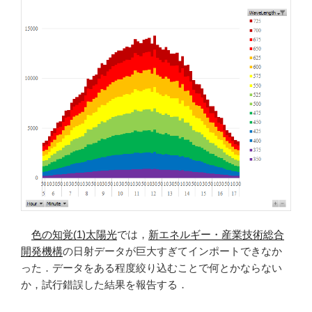
編
集
す
る”
の
色の知覚(1)太陽光
では，
新エネルギー・産業技術総合
開発機構
の日射データが巨大すぎてインポートできなか
った．データをある程度絞り込むことで何とかならない
か，試行錯誤した結果を報告する．