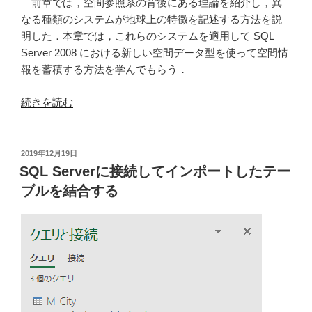
前章では，空間参照系の背後にある理論を紹介し，異
なる種類のシステムが地球上の特徴を記述する方法を説
明した．本章では，これらのシステムを適用して SQL
Server 2008 における新しい空間データ型を使って空間情
報を蓄積する方法を学んでもらう．
“第
続きを読む
2
章
SQL
投
2019年12月19日
稿
Server
SQL Serverに接続してインポートしたテー
日:
2008
ブルを結合する
で
空
間
デ
ー
タ
を