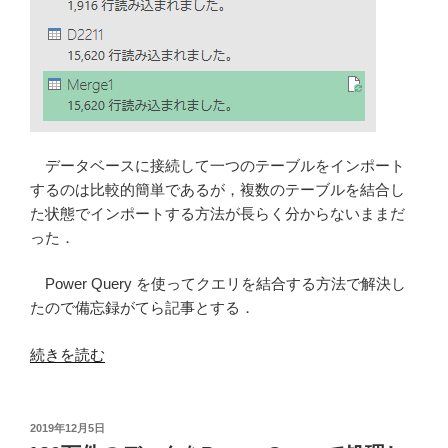
実
装
す
る
(Beginning
Spatial
with
データベースに接続して一つのテーブルをインポート
SQL
するのは比較的簡単であるが，複数のテーブルを結合し
Server
た状態でインポートする方法が長らく分からないままだ
2008)”
った．
の
Power Query を使ってクエリを結合する方法で解決し
たので備忘録がてら記事とする．
“SQL
続きを読む
Server
に
接
投
2019年12月5日
稿