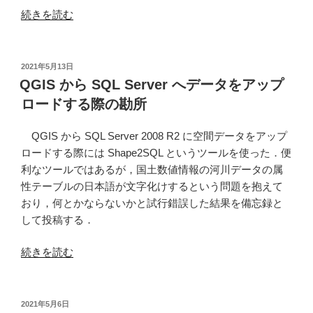
“eStat
続きを読む
の
地
図
投
2021年5月13日
稿
で
QGIS から SQL Server へデータをアップ
日:
見
ロードする際の勘所
る
統
QGIS から SQL Server 2008 R2 に空間データをアップ
計
ロードする際には Shape2SQL というツールを使った．便
(統
利なツールではあるが，国土数値情報の河川データの属
計
性テーブルの日本語が文字化けするという問題を抱えて
GIS)
おり，何とかならないかと試行錯誤した結果を備忘録と
デ
して投稿する．
ー
タ
“QGIS
続きを読む
ダ
か
ウ
ら
ン
SQL
投
2021年5月6日