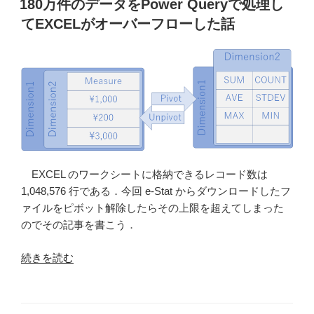
続
180万件のデータをPower Queryで処理し
日:
し
てEXCELがオーバーフローした話
て
イ
ン
ポ
ー
ト
し
た
テ
EXCEL のワークシートに格納できるレコード数は
ー
1,048,576 行である．今回 e-Stat からダウンロードしたフ
ブ
ァイルをピボット解除したらその上限を超えてしまった
ル
のでその記事を書こう．
を
結
“180
続きを読む
合
万
す
件
る”
の